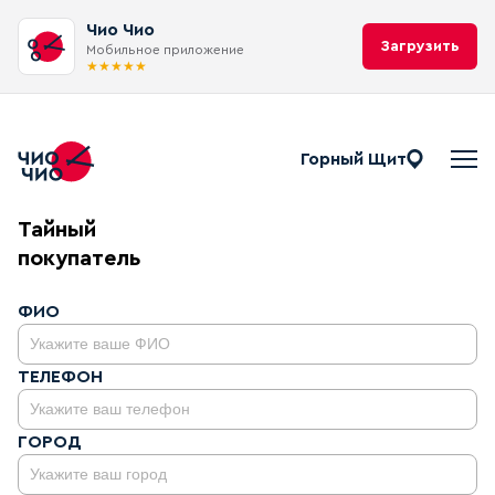
Чио Чио
Загрузить
Мобильное приложение
★
★
★
★
★
Горный Щит
Тайный покупатель Chio-Chi
Тайный
покупатель
ФИО
ТЕЛЕФОН
ГОРОД